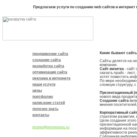
Предлагаем услуги по созданию web сайтов и интернет 
Какие бывают сайт
продвижение сайта
создание сайта
Сайты делятся на не
компании.
разработка сайта
Сайт-визитка
- сайт 
оптимизация сайта
скачать прайс - лист
хотят поместить инф
реклама в интернете
По мере необходимос
наши услуги
сложную структуру, 
цены
Презентационный (п
портфолио
нового вида продукт
Создание сайта
вклю
написание статей
мнения посетителей, 
полезно знать
Корпоративный сай
контакты
стратегии развития,
Цели создания этого
презентационной наб
promo@promoguru.ru
информации на посет
эффективности рекл
Собранная информац