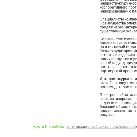
инфраструктуру e-com
корпоративного порт
информированию па
Специалисты компани
Преимущества элект
продаж через интерн
существенную эконом
Большинство компани
предназначена тольк
но и как новый канал
Размер аудитории И
затраты и издержки 
новых продуктов и ус
Новый подход предус
пакета из простого 
партнерской програм
Интернет-журнал
- 
статей на одну тема
рекламодателям инте
Электронный каталог
систематизированном
задачам информацион
больший объем инфор
предоставляют нет т
ресурсы.
услуги PromoGuru -
оптимизация веб сайта, поисковое про